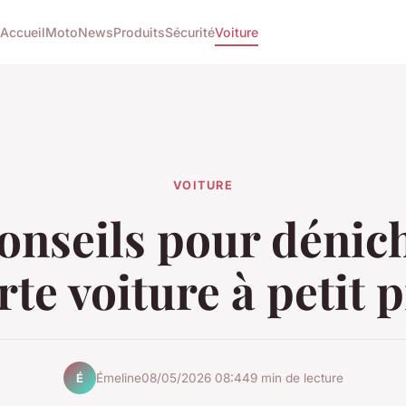
Accueil
Moto
News
Produits
Sécurité
Voiture
VOITURE
onseils pour dénic
rte voiture à petit p
Émeline
08/05/2026 08:44
9 min de lecture
É