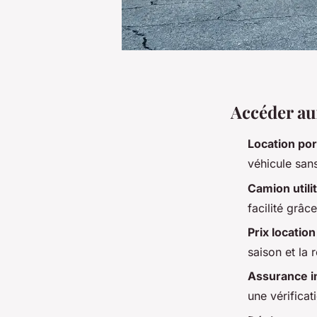
Accéder au
Location por
véhicule san
Camion utilit
facilité grâc
Prix locatio
saison et la 
Assurance i
une vérificat