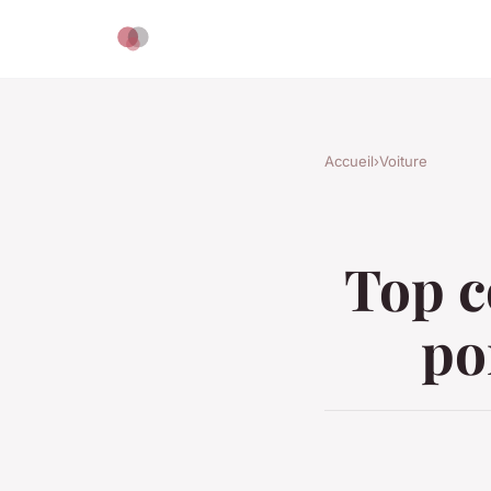
Accueil
›
Voiture
Top c
po