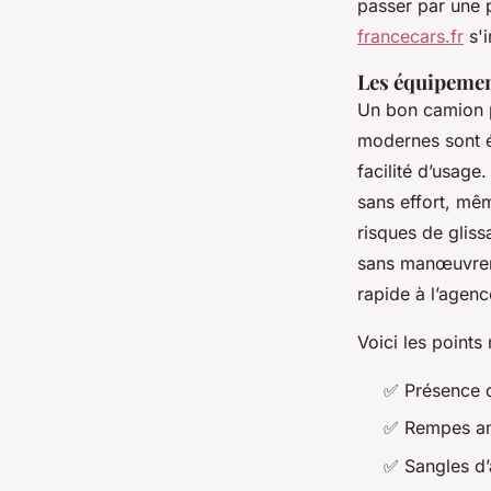
passer par une 
francecars.fr
s'i
Les équipemen
Un bon camion p
modernes sont éq
facilité d’usage
sans effort, mê
risques de gliss
sans manœuvrer 
rapide à l’agenc
Voici les points
✅ Présence d’
✅ Rempes ant
✅ Sangles d’