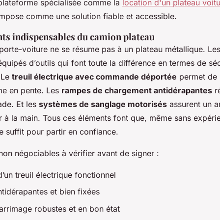
plateforme spécialisée comme la
location d'un plateau voitu
mpose comme une solution fiable et accessible.
ts indispensables du camion plateau
orte-voiture ne se résume pas à un plateau métallique. Le
uipés d’outils qui font toute la différence en termes de séc
. Le
treuil électrique avec commande déportée
permet de h
me en pente. Les
rampes de chargement antidérapantes
ré
ade. Et les
systèmes de sanglage motorisés
assurent un ar
à la main. Tous ces éléments font que, même sans expérie
e suffit pour partir en confiance.
 non négociables à vérifier avant de signer :
un treuil électrique fonctionnel
idérapantes et bien fixées
arrimage robustes et en bon état