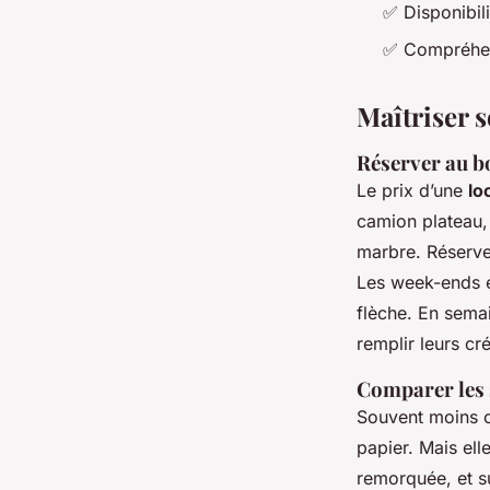
✅ Disponibil
✅ Compréhens
Maîtriser s
Réserver au b
Le prix d’une
lo
camion plateau, 
marbre. Réserver
Les week-ends e
flèche. En sema
remplir leurs cr
Comparer les 
Souvent moins c
papier. Mais ell
remorquée, et su