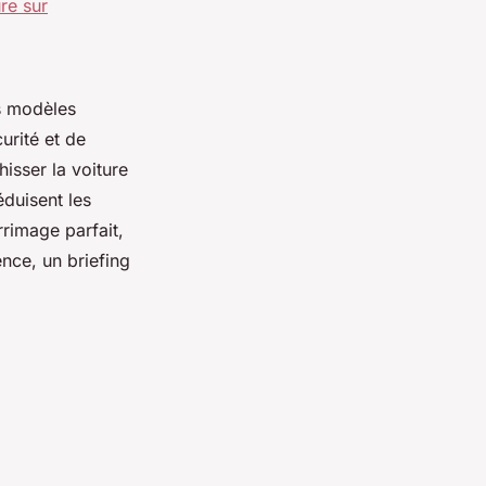
re sur
s modèles
urité et de
isser la voiture
duisent les
rimage parfait,
nce, un briefing