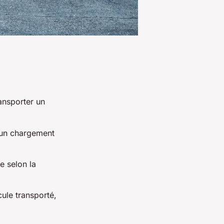
ansporter un
.
t un chargement
e selon la
ule transporté,