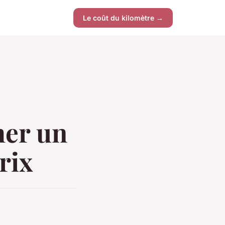
Le coût du kilomètre →
her un
rix