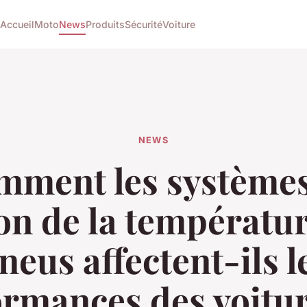
Accueil
Moto
News
Produits
Sécurité
Voiture
NEWS
mment les systèmes
on de la températu
neus affectent-ils l
ormances des voitur