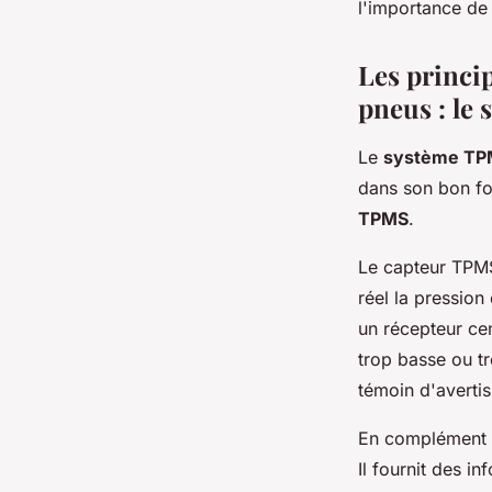
l'importance de
Les princip
pneus : le
Le
système T
dans son bon fo
TPMS
.
Le capteur TPMS 
réel la pression 
un récepteur cen
trop basse ou t
témoin d'avertis
En complément 
Il fournit des i