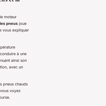
de moteur
des pneus
joue
de vous expliquer
mpérature
 conduire à une
inuant ainsi son
tion, avec un
es pneus chauds
e vous voyez
ourse.