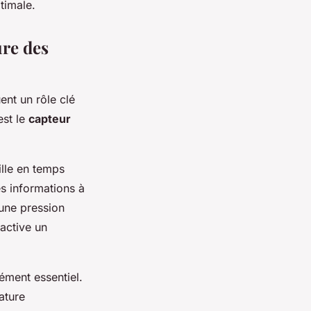
timale.
ure des
ent un rôle clé
est le
capteur
ille en temps
ces informations à
 une pression
active un
ément essentiel.
ature