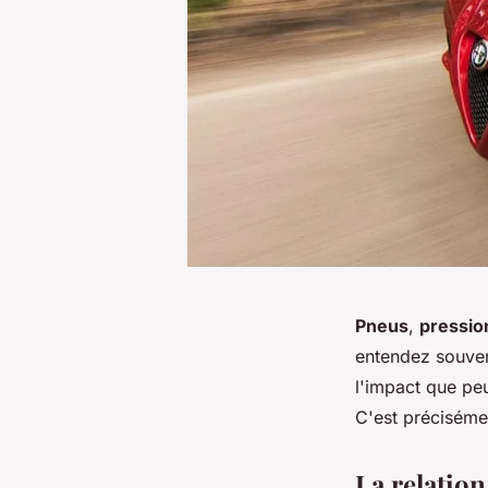
Pneus
,
pressio
entendez souvent
l'impact que pe
C'est précisémen
La relation