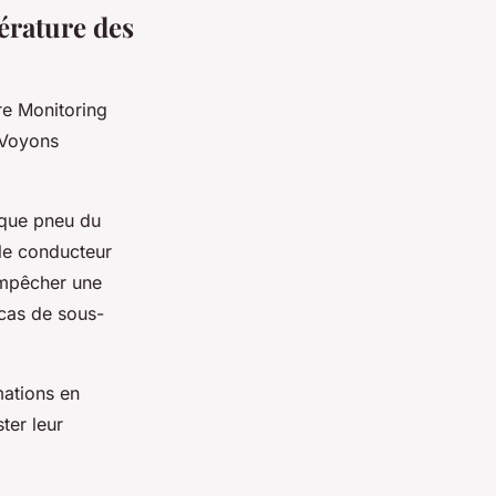
érature des
re Monitoring
 Voyons
haque pneu du
 le conducteur
empêcher une
 cas de sous-
ations en
ter leur