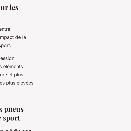
ur les
entre
impact de la
sport.
ression
es éléments
ûre et plus
ses plus élevées
s pneus
e sport
ssentielle pour