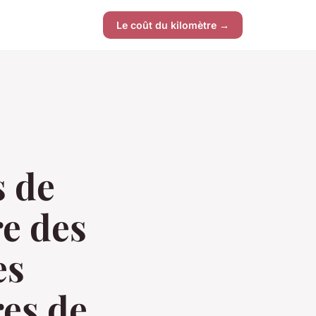
Le coût du kilomètre →
 de
re des
es
es de