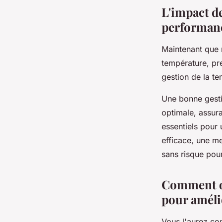
L'impact de
performanc
Maintenant que 
température, pr
gestion de la t
Une bonne gesti
optimale, assura
essentiels pour 
efficace, une me
sans risque pour
Comment op
pour améli
Vous l'aurez co