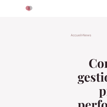
Accueil
›
News
Co
gesti
p
perf