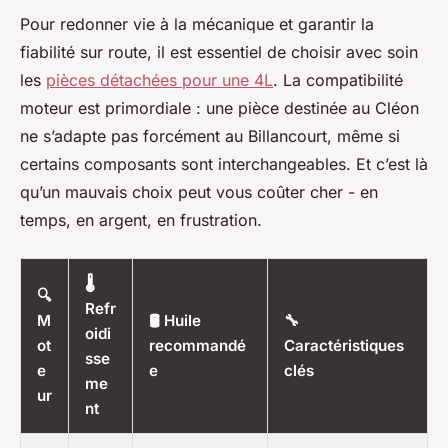
Pour redonner vie à la mécanique et garantir la
fiabilité sur route, il est essentiel de choisir avec soin
les
pièces détachées pour une 4L
. La compatibilité
moteur est primordiale : une pièce destinée au Cléon
ne s’adapte pas forcément au Billancourt, même si
certains composants sont interchangeables. Et c’est là
qu’un mauvais choix peut vous coûter cher - en
temps, en argent, en frustration.
🌡️
🔍
Refr
M
🛢️ Huile
🔧
oidi
ot
recommandé
Caractéristiques
sse
e
e
clés
me
ur
nt