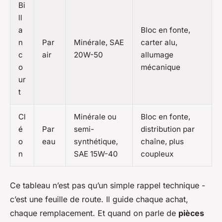
Bi
ll
a
Bloc en fonte,
n
Par
Minérale, SAE
carter alu,
c
air
20W-50
allumage
o
mécanique
ur
t
Cl
Minérale ou
Bloc en fonte,
é
Par
semi-
distribution par
o
eau
synthétique,
chaîne, plus
n
SAE 15W-40
coupleux
Ce tableau n’est pas qu’un simple rappel technique -
c’est une feuille de route. Il guide chaque achat,
chaque remplacement. Et quand on parle de
pièces